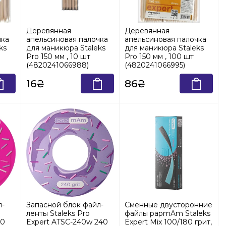
Деревянная
Деревянная
чка
апельсиновая палочка
апельсиновая палочка
ks
для маникюра Staleks
для маникюра Staleks
Pro 150 мм , 10 шт
Pro 150 мм , 100 шт
(4820241066988)
(4820241066995)
16₴
86₴
л-
Запасной блок файл-
Сменные двусторонние
ленты Staleks Pro
файлы papmAm Staleks
50
Expert ATSC-240w 240
Expert Mix 100/180 грит,