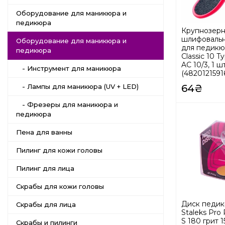
Оборудование для маникюра и
педикюра
Крупнозерн
шлифовальн
Оборудование для маникюра и
для педикюр
педикюра
Classic 10 T
AC 10/3, 1 ш
- Инструмент для маникюра
(4820121591
64₴
- Лампы для маникюра (UV + LED)
- Фрезеры для маникюра и
педикюра
Пена для ванны
Пилинг для кожи головы
Пилинг для лица
Скрабы для кожи головы
Диск педи
Скрабы для лица
Staleks Pr
S 180 грит 1
Скрабы и пилинги