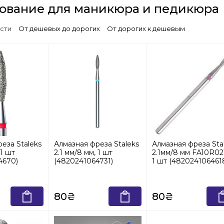
ование для маникюра и педикюра
сти
От дешевых до дорогих
От дорогих к дешевым
еза Staleks
Алмазная фреза Staleks
Алмазная фреза Sta
 1 шт
2.1 мм/8 мм, 1 шт
2.1мм/8 мм FA10R02
4670)
(4820241064731)
1 шт (482024106461
80₴
80₴