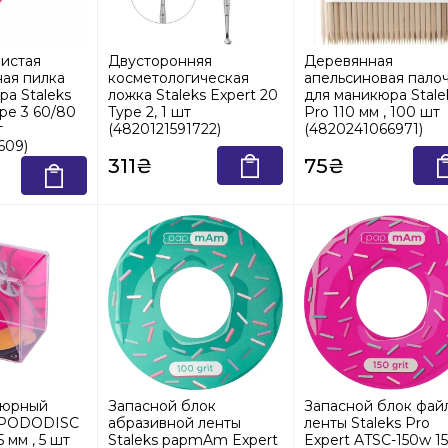
истая
Двусторонняя
Деревянная
ая пилка
косметологическая
апельсиновая пало
а Staleks
ложка Staleks Expert 20
для маникюра Stale
ype 3 60/80
Type 2, 1 шт
Pro 110 мм , 100 шт
т
(4820121591722)
(4820241066971)
609)
311₴
75₴
кюрный
Запасной блок
Запасной блок фай
o PODODISC
абразивной ленты
ленты Staleks Pro
5 мм , 5 шт
Staleks papmAm Expert
Expert ATSC-150w 1