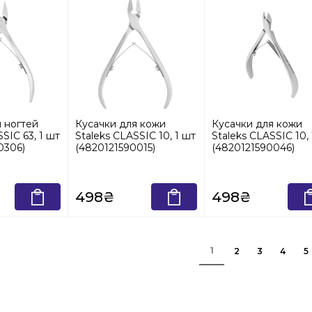
 ногтей
Кусачки для кожи
Кусачки для кожи
SIC 63, 1 шт
Staleks CLASSIC 10, 1 шт
Staleks CLASSIC 10,
0306)
(4820121590015)
(4820121590046)
498₴
498₴
1
2
3
4
5