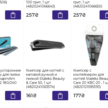
506)
100 грит, 1 шт
грит, 1 шт
(4820241066643)
(4820241066650)
257₴
257₴
усторонние
Книпсер для ногтей с
Книпсер с
ы для пилки
матовой ручкой и
контейнером для
o papmAm
пилкой Staleks Beauty
ногтей Staleks Beau
22 180/240
& Care 50, 1 шт
Care 20 KBC-20 , 1 
(4820241063574)
(4820121595393)
161₴
177₴