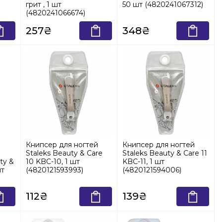
грит , 1 шт
50 шт (4820241067312)
(4820241066674)
257₴
348₴
Книпсер для ногтей
Книпсер для ногтей
Staleks Beauty & Care
Staleks Beauty & Care 11
ty &
10 KBC-10, 1 шт
KBC-11, 1 шт
шт
(4820121593993)
(4820121594006)
112₴
139₴