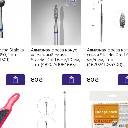
еза Staleks
Алмазная фреза конус
Алмазная фреза ка
50, 1 шт
усеченный синяя
синяя Staleks Pro 1.
4601)
Staleks Pro 1.6 мм/10 мм,
мм/4 мм, 1 шт
1 шт (4820241064885)
(4820241064700)
80₴
80₴