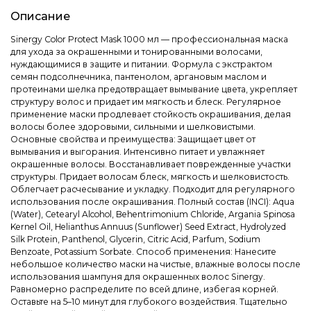
Описание
Sinergy Color Protect Mask 1000 мл — профессиональная маска
для ухода за окрашенными и тонированными волосами,
нуждающимися в защите и питании. Формула с экстрактом
семян подсолнечника, пантенолом, аргановым маслом и
протеинами шелка предотвращает вымывание цвета, укрепляет
структуру волос и придает им мягкость и блеск. Регулярное
применение маски продлевает стойкость окрашивания, делая
волосы более здоровыми, сильными и шелковистыми.
Основные свойства и преимущества: Защищает цвет от
вымывания и выгорания. Интенсивно питает и увлажняет
окрашенные волосы. Восстанавливает поврежденные участки
структуры. Придает волосам блеск, мягкость и шелковистость.
Облегчает расчесывание и укладку. Подходит для регулярного
использования после окрашивания. Полный состав (INCI): Aqua
(Water), Cetearyl Alcohol, Behentrimonium Chloride, Argania Spinosa
Kernel Oil, Helianthus Annuus (Sunflower) Seed Extract, Hydrolyzed
Silk Protein, Panthenol, Glycerin, Citric Acid, Parfum, Sodium
Benzoate, Potassium Sorbate. Способ применения: Нанесите
небольшое количество маски на чистые, влажные волосы после
использования шампуня для окрашенных волос Sinergy.
Равномерно распределите по всей длине, избегая корней.
Оставьте на 5–10 минут для глубокого воздействия. Тщательно