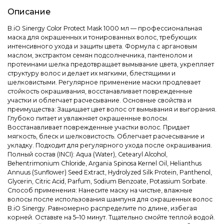
Описание
B.iO Sinergy Color Protect Mask 1000 мл — профессиональная
маска для окрашенных и тонированных волос, требующих
интенсивного ухода и защиты цвета. Формула с аргановым
маслом, экстрактом семян подсолнечника, пантенолом и
протеинами шелка предотвращает вымывание цвета, укрепляет
структуру волос и делает их мягкими, блестящими и
шелковистыми. Регулярное применение маски продлевает
стойкость окрашивания, восстанавливает поврежденные
участки и облегчает расчесывание. Основные свойства и
преимущества: Защищает цвет волос от вымывания и выгорания.
Глубоко питает и увлажняет окрашенные волосы.
Восстанавливает поврежденные участки волос. Придает
мягкость, блеск и шелковистость. Облегчает расчесывание и
укладку. Подходит для регулярного ухода после окрашивания.
Полный состав (INCI): Aqua (Water), Cetearyl Alcohol,
Behentrimonium Chloride, Argania Spinosa Kernel Oil, Helianthus
Annuus (Sunflower) Seed Extract, Hydrolyzed Silk Protein, Panthenol,
Glycerin, Citric Acid, Parfum, Sodium Benzoate, Potassium Sorbate.
Способ применения: Нанесите маску на чистые, влажные
волосы после использования шампуня для окрашенных волос
B.iO Sinergy. Равномерно распределите по длине, избегая
корней. Оставьте на 5–10 минут. Тщательно смойте теплой водой.