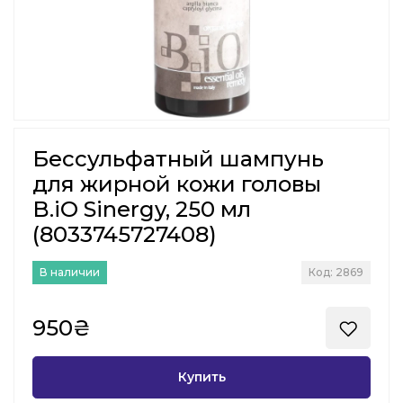
Бессульфатный шампунь
для жирной кожи головы
B.iO Sinergy, 250 мл
(8033745727408)
В наличии
Код: 2869
950₴
Купить