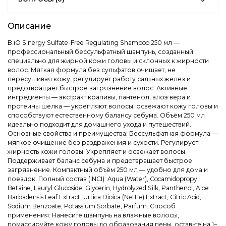
Описание
B.iO Sinergy Sulfate-Free Regulating Shampoo 250 мл —
профессиональный бессульфатный шампунь, созданный
специально для жирной кожи головы и склонных к жирности
волос. Мягкая формула без сульфатов очищает, не
пересушивая кожу, регулирует работу сальных желез и
предотвращает быстрое загрязнение волос. Активные
ингредиенты — экстракт крапивы, пантенол, алоэ вера и
протеины шелка — укрепляют волосы, освежают кожу головы и
способствуют естественному балансу себума. Объём 250 мл
идеально подходит для домашнего ухода и путешествий.
Основные свойства и преимущества: Бессульфатная формула —
мягкое очищение без раздражения и сухости. Регулирует
жирность кожи головы. Укрепляет и освежает волосы.
Поддерживает баланс себума и предотвращает быстрое
загрязнение. Компактный объём 250 мл — удобно для дома и
поездок. Полный состав (INCI): Aqua (Water), Cocamidopropyl
Betaine, Lauryl Glucoside, Glycerin, Hydrolyzed Silk, Panthenol, Aloe
Barbadensis Leaf Extract, Urtica Dioica (Nettle) Extract, Citric Acid,
Sodium Benzoate, Potassium Sorbate, Parfum. Способ
применения: Нанесите шампунь на влажные волосы,
помассируйте кожу головы до образования пены, оставьте на 1–