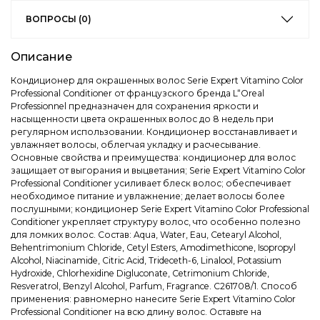
ВОПРОСЫ (0)
Описание
Кондиционер для окрашенных волос Serie Expert Vitamino Color
Professional Conditioner от французского бренда L“Oreal
Professionnel предназначен для сохранения яркости и
насыщенности цвета окрашенных волос до 8 недель при
регулярном использовании. Кондиционер восстанавливает и
увлажняет волосы, облегчая укладку и расчесывание.
Основные свойства и преимущества: кондиционер для волос
защищает от выгорания и выцветания; Serie Expert Vitamino Color
Professional Conditioner усиливает блеск волос; обеспечивает
необходимое питание и увлажнение; делает волосы более
послушными; кондиционер Serie Expert Vitamino Color Professional
Conditioner укрепляет структуру волос, что особенно полезно
для ломких волос. Состав: Aqua, Water, Eau, Cetearyl Alcohol,
Behentrimonium Chloride, Cetyl Esters, Amodimethicone, Isopropyl
Alcohol, Niacinamide, Citric Acid, Trideceth-6, Linalool, Potassium
Hydroxide, Chlorhexidine Digluconate, Cetrimonium Chloride,
Resveratrol, Benzyl Alcohol, Parfum, Fragrance. C261708/1. Способ
применения: равномерно нанесите Serie Expert Vitamino Color
Professional Conditioner на всю длину волос. Оставьте на