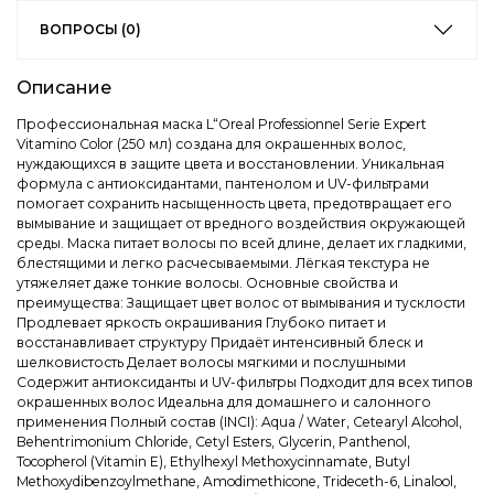
ВОПРОСЫ (0)
Описание
Профессиональная маска L“Oreal Professionnel Serie Expert
Vitamino Color (250 мл) создана для окрашенных волос,
нуждающихся в защите цвета и восстановлении. Уникальная
формула с антиоксидантами, пантенолом и UV-фильтрами
помогает сохранить насыщенность цвета, предотвращает его
вымывание и защищает от вредного воздействия окружающей
среды. Маска питает волосы по всей длине, делает их гладкими,
блестящими и легко расчесываемыми. Лёгкая текстура не
утяжеляет даже тонкие волосы. Основные свойства и
преимущества: Защищает цвет волос от вымывания и тусклости
Продлевает яркость окрашивания Глубоко питает и
восстанавливает структуру Придаёт интенсивный блеск и
шелковистость Делает волосы мягкими и послушными
Содержит антиоксиданты и UV-фильтры Подходит для всех типов
окрашенных волос Идеальна для домашнего и салонного
применения Полный состав (INCI): Aqua / Water, Cetearyl Alcohol,
Behentrimonium Chloride, Cetyl Esters, Glycerin, Panthenol,
Tocopherol (Vitamin E), Ethylhexyl Methoxycinnamate, Butyl
Methoxydibenzoylmethane, Amodimethicone, Trideceth-6, Linalool,