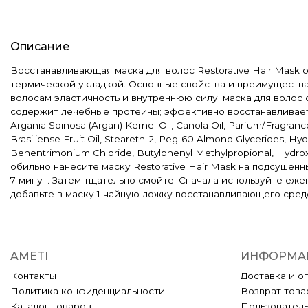
Описание
Восстанавливающая маска для волос Restorative Hair Mask
термической укладкой. Основные свойства и преимущества:
волосам эластичность и внутреннюю силу; маска для волос
содержит лечебные протеины; эффективно восстанавливает в
Argania Spinosa (Argan) Kernel Oil, Canola Oil, Parfum/Fragra
Brasiliense Fruit Oil, Steareth-2, Peg-60 Almond Glycerides, Hy
Behentrimonium Chloride, Butylphenyl Methylpropional, Hydr
обильно нанесите маску Restorative Hair Mask на подсушен
7 минут. Затем тщательно смойте. Сначала используйте еже
добавьте в маску 1 чайную ложку восстанавливающего средс
AMETI
ИНФОРМА
Контакты
Доставка и о
Политика конфиденциальности
Возврат това
Каталог товаров
Пользовател