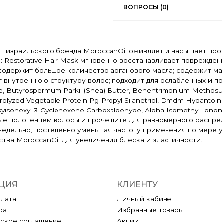
ВОПРОСЫ (0)
 от израильского бренда MoroccanOil оживляет и насыщает п
 Restorative Hair Mask мгновенно восстанавливает поврежде
 содержит большое количество арганового масла; содержит ма
нутреннюю структуру волос; подходит для ослабленных и повр
nce, Butyrospermum Parkii (Shea) Butter, Behentrimonium Methosul
drolyzed Vegetable Protein Pg-Propyl Silanetriol, Dmdm Hydantoin, 
oxyisohexyl 3-Cyclohexene Carboxaldehyde, Alpha-Isomethyl Ion
ные полотенцем волосы и прочешите для равномерного распред
недельно, постепенно уменьшая частоту применения по мере у
тва MoroccanOil для увеличения блеска и эластичности.
ЦИЯ
КЛИЕНТУ
плата
Личный кабинет
ра
Избранные товары
ьское соглашение
Акции