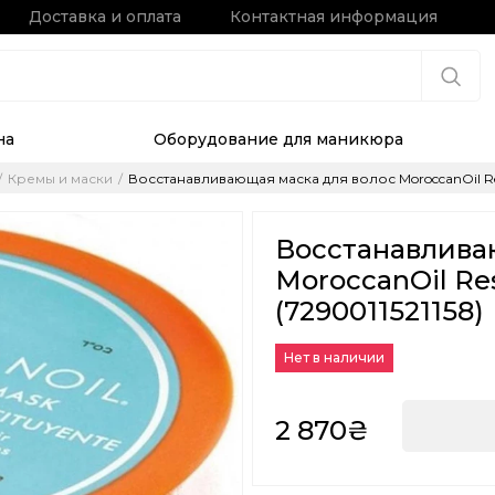
Доставка и оплата
Контактная информация
на
Оборудование для маникюра
Кремы и маски
Восстанавливающая маска для волос MoroccanOil Resto
Восстанавлива
MoroccanOil Res
(7290011521158)
Нет в наличии
2 870₴