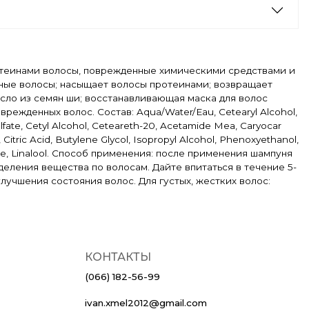
ротеинами волосы, поврежденные химическими средствами и
нные волосы; насыщает волосы протеинами; возвращает
сло из семян ши; восстанавливающая маска для волос
ежденных волос. Состав: Aqua/Water/Eau, Cetearyl Alcohol,
fate, Cetyl Alcohol, Ceteareth-20, Acetamide Mea, Caryocar
Citric Acid, Butylene Glycol, Isopropyl Alcohol, Phenoxyethanol,
one, Linalool. Способ применения: после применения шампуня
еления вещества по волосам. Дайте впитаться в течение 5-
лучшения состояния волос. Для густых, жестких волос:
КОНТАКТЫ
(066) 182-56-99
ivan.xmel2012@gmail.com