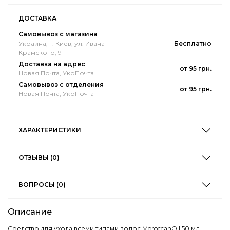
ДОСТАВКА
Самовывоз с магазина
Украина, г. Киев, ул. Ивана
Бесплатно
Крамского, 9
Доставка на адрес
от 95 грн.
Новая Почта, УкрПочта
Самовывоз с отделения
от 95 грн.
Новая Почта, УкрПочта
ХАРАКТЕРИСТИКИ
ОТЗЫВЫ (0)
ВОПРОСЫ (0)
Описание
Средство для ухода всеми типами волос MoroccanOil 50 мл.