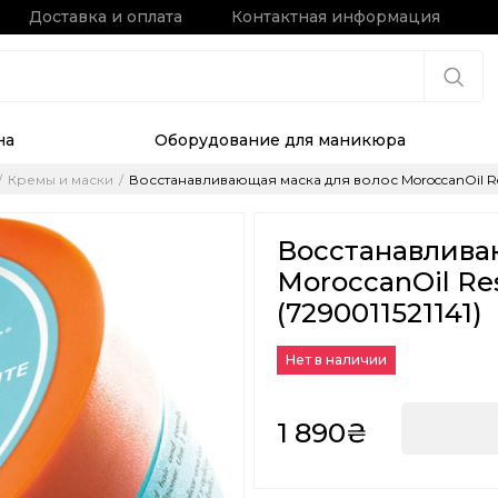
Доставка и оплата
Контактная информация
на
Оборудование для маникюра
Кремы и маски
Восстанавливающая маска для волос MoroccanOil Resto
Восстанавлива
MoroccanOil Res
(7290011521141)
Нет в наличии
1 890₴