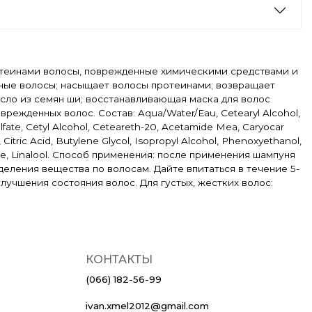
ротеинами волосы, поврежденные химическими средствами и
нные волосы; насыщает волосы протеинами; возвращает
сло из семян ши; восстанавливающая маска для волос
ежденных волос. Состав: Aqua/Water/Eau, Cetearyl Alcohol,
fate, Cetyl Alcohol, Ceteareth-20, Acetamide Mea, Caryocar
Citric Acid, Butylene Glycol, Isopropyl Alcohol, Phenoxyethanol,
one, Linalool. Способ применения: после применения шампуня
еления вещества по волосам. Дайте впитаться в течение 5-
лучшения состояния волос. Для густых, жестких волос:
КОНТАКТЫ
(066) 182-56-99
ivan.xmel2012@gmail.com