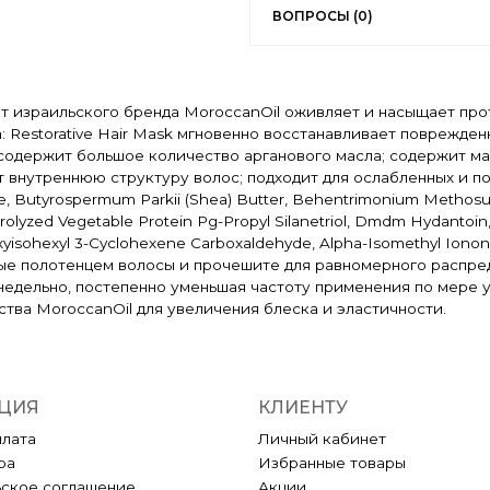
ВОПРОСЫ (0)
 от израильского бренда MoroccanOil оживляет и насыщает п
 Restorative Hair Mask мгновенно восстанавливает поврежде
 содержит большое количество арганового масла; содержит ма
нутреннюю структуру волос; подходит для ослабленных и повр
nce, Butyrospermum Parkii (Shea) Butter, Behentrimonium Methosul
drolyzed Vegetable Protein Pg-Propyl Silanetriol, Dmdm Hydantoin, 
oxyisohexyl 3-Cyclohexene Carboxaldehyde, Alpha-Isomethyl Ion
ные полотенцем волосы и прочешите для равномерного распред
недельно, постепенно уменьшая частоту применения по мере у
тва MoroccanOil для увеличения блеска и эластичности.
ЦИЯ
КЛИЕНТУ
плата
Личный кабинет
ра
Избранные товары
ьское соглашение
Акции