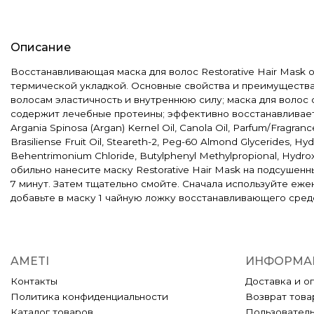
Описание
Восстанавливающая маска для волос Restorative Hair Mask
термической укладкой. Основные свойства и преимущества:
волосам эластичность и внутреннюю силу; маска для волос
содержит лечебные протеины; эффективно восстанавливает в
Argania Spinosa (Argan) Kernel Oil, Canola Oil, Parfum/Fragra
Brasiliense Fruit Oil, Steareth-2, Peg-60 Almond Glycerides, Hy
Behentrimonium Chloride, Butylphenyl Methylpropional, Hydr
обильно нанесите маску Restorative Hair Mask на подсушен
7 минут. Затем тщательно смойте. Сначала используйте еже
добавьте в маску 1 чайную ложку восстанавливающего средс
AMETI
ИНФОРМА
Контакты
Доставка и о
Политика конфиденциальности
Возврат това
Каталог товаров
Пользовател