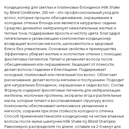
Кондиционер для светлых и платиновых блондинок Milk Shake
Icy Blond Conditioner, 250 мл – это профессиональный уход для
волос, которые прошли обесцвечивание, окрашивание в
холодные оттенки блонда или являются натурально седыми.
Средство деликатно нейтрализует нежелательные желтые и
теплые тона, поддерживая яркость и чистоту цвета. Благодаря
питательным и увлажняющим компонентам кондиционер
возвращает волосам мягкость, шелковистость и здоровый
блеск без утяжеления. Основные свойства и преимущества
Эффективно убирает желтые и золотистые оттенки с помощью
фиолетовых пигментов. Питает и увлажняет волосы после
обесцвечивания или окрашивания. Защищает от ломкости,
делает волосы гладкими и блестящими. Поддерживает
холодный, платиновый или пепельный тон волос. Облегчает
расчесывание, делает волосы мягкими и послушными. Подходит
для натуральных блондинок, окрашенных и седых волос. Состав
Формула содержит фиолетовые пигменты для нейтрализации
желтизны, молочные протеины, экстракты ягод и растительные
масла, которые питают и восстанавливают структуру волос.
Компоненты обеспечивают интенсивное увлажнение и
мягкость, сохраняя при этом стойкость холодного оттенка.
Способ применения Нанесите кондиционер на чистые влажные
волосы после мытья шампунем Milk Shake Icy Blond Shampoo.
Равномерно распределите по длине, оставьте на 2–5 минут для