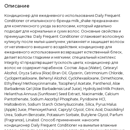
Описание
Кондиционер для ежедневного использования Daily Frequent
Conditioner от итальянского бренда milk_shake предназначен
для комплексного ухода за волосами, который идеально
подходит для нормальных и сухих волос. Основные свойства и
преимущества: Daily Frequent Conditioner сглаживает волосяную
кутикулу после мытья шампунем; увлажняет и защищает волосы
от негативного внешнего воздействия; кондиционер для
ежедневного использования возвращает естественный блеск,
делает волосы гладкими и мягкими; специальный комплекс
Integrity 41 предотвращает тусклость цвета; кондиционер для
волос не содержит парабенов. Состав: Aqua (Water), Cetearyl
Alcohol, Oryza Sativa (Rice) Bran Oil, Glycerin, Cetrimonium Chloride,
Cyclopentasiloxane, Behenyl Alcohol, Cyclohexasiloxane, Dimethicone,
Ethylhexyl Methoxycinnamate, Tocopheryl Acetate, Panthenol, Aloe
Barbadensis Gel (Aloe Barbadensis Leaf Juice), Hydrolyzed Milk Protein,
Helianthus Annuus (Sunflower) Seed Extract, Niacinamide, Calcium
Pantothenate, Sodium Ascorbyl Phosphate, Pyridoxine HCl,
Maltodextrin, Sodium Starch Octenylsuccinate, Silica, Pyrus Malus
(Apple) Juice, Phenoxyethanol, Caprylyl Glycol, Citric Acid, Diazolidinyl
Urea, Sodium Benzoate, Potassium Sorbate, Butylene Glycol, Parfum
(Fragrance), Linalool. Способ применения: наносите
кондиционер Daily Frequent Conditioner на вымытые влажные