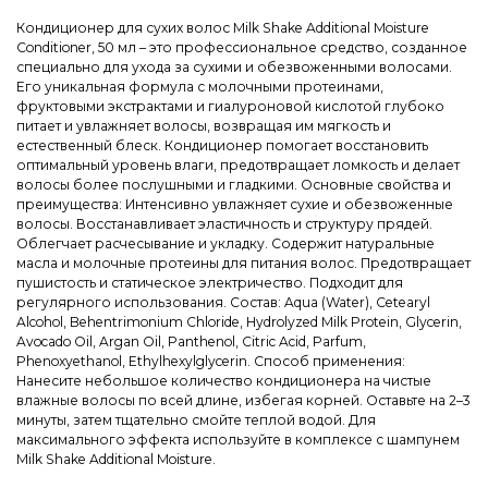
Кондиционер для сухих волос Milk Shake Additional Moisture
Conditioner, 50 мл – это профессиональное средство, созданное
специально для ухода за сухими и обезвоженными волосами.
Его уникальная формула с молочными протеинами,
фруктовыми экстрактами и гиалуроновой кислотой глубоко
питает и увлажняет волосы, возвращая им мягкость и
естественный блеск. Кондиционер помогает восстановить
оптимальный уровень влаги, предотвращает ломкость и делает
волосы более послушными и гладкими. Основные свойства и
преимущества: Интенсивно увлажняет сухие и обезвоженные
волосы. Восстанавливает эластичность и структуру прядей.
Облегчает расчесывание и укладку. Содержит натуральные
масла и молочные протеины для питания волос. Предотвращает
пушистость и статическое электричество. Подходит для
регулярного использования. Состав: Aqua (Water), Cetearyl
Alcohol, Behentrimonium Chloride, Hydrolyzed Milk Protein, Glycerin,
Avocado Oil, Argan Oil, Panthenol, Citric Acid, Parfum,
Phenoxyethanol, Ethylhexylglycerin. Способ применения:
Нанесите небольшое количество кондиционера на чистые
влажные волосы по всей длине, избегая корней. Оставьте на 2–3
минуты, затем тщательно смойте теплой водой. Для
максимального эффекта используйте в комплексе с шампунем
Milk Shake Additional Moisture.