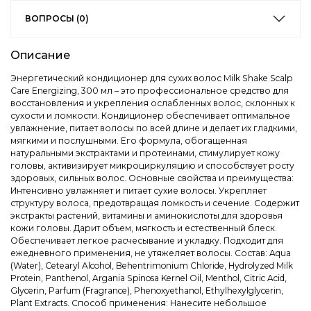
ВОПРОСЫ (0)
Описание
Энергетический кондиционер для сухих волос Milk Shake Scalp
Care Energizing, 300 мл – это профессиональное средство для
восстановления и укрепления ослабленных волос, склонных к
сухости и ломкости. Кондиционер обеспечивает оптимальное
увлажнение, питает волосы по всей длине и делает их гладкими,
мягкими и послушными. Его формула, обогащенная
натуральными экстрактами и протеинами, стимулирует кожу
головы, активизирует микроциркуляцию и способствует росту
здоровых, сильных волос. Основные свойства и преимущества:
Интенсивно увлажняет и питает сухие волосы. Укрепляет
структуру волоса, предотвращая ломкость и сечение. Содержит
экстракты растений, витамины и аминокислоты для здоровья
кожи головы. Дарит объем, мягкость и естественный блеск.
Обеспечивает легкое расчесывание и укладку. Подходит для
ежедневного применения, не утяжеляет волосы. Состав: Aqua
(Water), Cetearyl Alcohol, Behentrimonium Chloride, Hydrolyzed Milk
Protein, Panthenol, Argania Spinosa Kernel Oil, Menthol, Citric Acid,
Glycerin, Parfum (Fragrance), Phenoxyethanol, Ethylhexylglycerin,
Plant Extracts. Способ применения: Нанесите небольшое