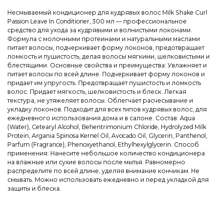
Несмываемый кондиционер для кудрявых волос Milk Shake Curl
Passion Leave In Conditioner, 300 мл — профессиональное
средство для ухода за кудрявыми и волнистыми локонами.
Формула с молочными протеинами и натуральными маслами
питает волосы, подчеркивает форму локонов, предотвращает
ломкость и пушистость, делая волосы мягкими, шелковистыми и
блестящими. Основные свойства и преимущества: Увлажняет и
питает волосы по всей длине. Подчеркивает форму локонов и
придает им упругость. Предотвращает пушистость и ломкость
волос. Придает мягкость, шелковистость и блеск. Легкая
текстура, не утяжеляет волосы. Облегчает расчесывание и
укладку локонов. Подходит для всех типов кудрявых волос, для
ежедневного использования дома и в салоне. Состав: Aqua
(Water), Cetearyl Alcohol, Behentrimonium Chloride, Hydrolyzed Milk
Protein, Argania Spinosa Kernel Oil, Avocado Oil, Glycerin, Panthenol,
Parfum (Fragrance), Phenoxyethanol, Ethylhexylglycerin. Способ
применения: Нанесите небольшое количество кондиционера
на влажные или сухие волосы после мытья. Равномерно
распределите по всей длине, уделяя внимание кончикам. Не
смывать. Можно использовать ежедневно и перед укладкой для
защиты и блеска.