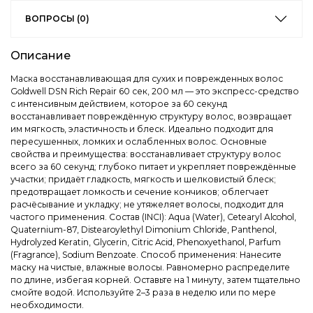
ВОПРОСЫ (0)
Описание
Маска восстанавливающая для сухих и поврежденных волос
Goldwell DSN Rich Repair 60 сек, 200 мл — это экспресс-средство
с интенсивным действием, которое за 60 секунд
восстанавливает повреждённую структуру волос, возвращает
им мягкость, эластичность и блеск. Идеально подходит для
пересушенных, ломких и ослабленных волос. Основные
свойства и преимущества: восстанавливает структуру волос
всего за 60 секунд; глубоко питает и укрепляет повреждённые
участки; придаёт гладкость, мягкость и шелковистый блеск;
предотвращает ломкость и сечение кончиков; облегчает
расчёсывание и укладку; не утяжеляет волосы, подходит для
частого применения. Состав (INCI): Aqua (Water), Cetearyl Alcohol,
Quaternium-87, Distearoylethyl Dimonium Chloride, Panthenol,
Hydrolyzed Keratin, Glycerin, Citric Acid, Phenoxyethanol, Parfum
(Fragrance), Sodium Benzoate. Способ применения: Нанесите
маску на чистые, влажные волосы. Равномерно распределите
по длине, избегая корней. Оставьте на 1 минуту, затем тщательно
смойте водой. Используйте 2–3 раза в неделю или по мере
необходимости.