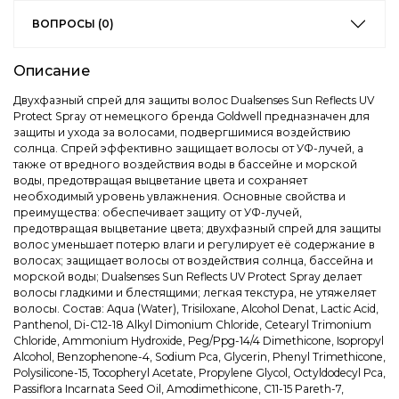
ВОПРОСЫ (0)
Описание
Двухфазный спрей для защиты волос Dualsenses Sun Reflects UV
Protect Spray от немецкого бренда Goldwell предназначен для
защиты и ухода за волосами, подвергшимися воздействию
солнца. Спрей эффективно защищает волосы от УФ-лучей, а
также от вредного воздействия воды в бассейне и морской
воды, предотвращая выцветание цвета и сохраняет
необходимый уровень увлажнения. Основные свойства и
преимущества: обеспечивает защиту от УФ-лучей,
предотвращая выцветание цвета; двухфазный спрей для защиты
волос уменьшает потерю влаги и регулирует её содержание в
волосах; защищает волосы от воздействия солнца, бассейна и
морской воды; Dualsenses Sun Reflects UV Protect Spray делает
волосы гладкими и блестящими; легкая текстура, не утяжеляет
волосы. Состав: Aqua (Water), Trisiloxane, Alcohol Denat, Lactic Acid,
Panthenol, Di-C12-18 Alkyl Dimonium Chloride, Cetearyl Trimonium
Chloride, Ammonium Hydroxide, Peg/Ppg-14/4 Dimethicone, Isopropyl
Alcohol, Benzophenone-4, Sodium Pca, Glycerin, Phenyl Trimethicone,
Polysilicone-15, Tocopheryl Acetate, Propylene Glycol, Octyldodecyl Pca,
Passiflora Incarnata Seed Oil, Amodimethicone, C11-15 Pareth-7,