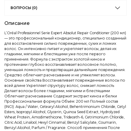
ВОПРОСЫ (0)
Описание
L’Oréal Professionnel Serie Expert Absolut Repair Conditioner (200 мл)
— это профессиональный кондиционер, специально созданный
для восстановления сильно поврежденных, сухих и ломких
волос. Он интенсивно питает и укрепляет волосы, делая их
гладкими, мягкими и блестящими уже после первого
применения. Формула с экстрактом золотой киноа и
протеинами глубоко восстанавливает волосяное полотно,
уменьшая ломкость и предотвращая дальнейшие повреждения.
Средство облегчает расчесывание и не утяжеляет волосы.
Основные свойства Восстанавливает поврежденные волосы по
всей длине Укрепляет структуру волос, снижает ломкость
Делает волосы более гладкими, мягкими и блестящими
Облегчает расчесывание Содержит экстракт киноа и белки
Профессиональная формула Объём: 200 мл Полный состав
(INCI): Aqua / Water, Cetearyl Alcohol, Behentrimonium Chloride, Cetyl
Esters, Isopropyl Alcohol, Glycerin, Quinoa Seed Extract, Hydrolyzed
Wheat Protein, Amodimethicone, Trideceth-6, Cetrimonium Chloride,
Citric Acid, Linalool, Hexyl Cinnamal, Benzyl Salicylate, Coumarin,
Benzyl Alcohol, Parfum / Fragrance. Способ применения После