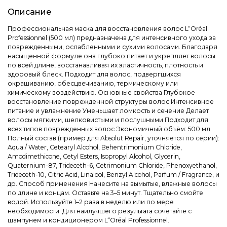
Описание
Профессиональная маска для восстановления волос L“Oréal
Professionnel (500 мл) предназначена для интенсивного ухода за
поврежденными, ослабленными и сухими волосами. Благодаря
насыщенной формуле она глубоко питает и укрепляет волосы
по всей длине, восстанавливая их эластичность, плотность и
здоровый блеск. Подходит для волос, подвергшихся
окрашиванию, обесцвечиванию, термическому или
химическому воздействию. Основные свойства Глубокое
восстановление поврежденной структуры волос Интенсивное
питание и увлажнение Уменьшает ломкость и сечение Делает
волосы мягкими, шелковистыми и послушными Подходит для
всех типов поврежденных волос Экономичный объём: 500 мл
Полный состав (пример для Absolut Repair, уточняется по серии):
Aqua / Water, Cetearyl Alcohol, Behentrimonium Chloride,
Amodimethicone, Cetyl Esters, Isopropyl Alcohol, Glycerin,
Quaternium-87, Trideceth-6, Cetrimonium Chloride, Phenoxyethanol,
Trideceth-10, Citric Acid, Linalool, Benzyl Alcohol, Parfum / Fragrance, и
др. Способ применения Нанесите на вымытые, влажные волосы
по длине и концам. Оставьте на 3–5 минут. Тщательно смойте
водой. Используйте 1–2 раза в неделю или по мере
необходимости. Для наилучшего результата сочетайте с
шампунем и кондиционером L“Oréal Professionnel.