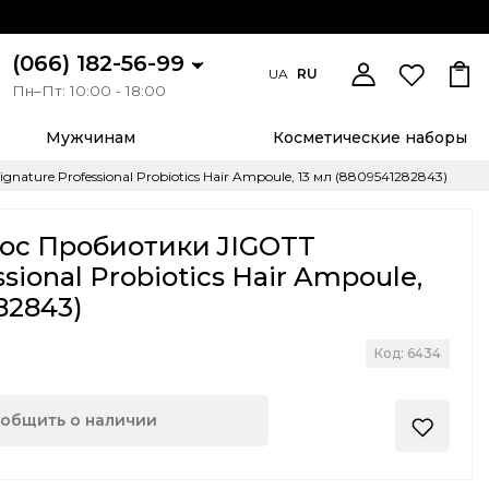
(066) 182-56-99
UA
RU
Пн–Пт: 10:00 - 18:00
Мужчинам
Косметические наборы
ture Professional Probiotics Hair Ampoule, 13 мл (8809541282843)
лос Пробиотики JIGOTT
ssional Probiotics Hair Ampoule,
82843)
Код: 6434
общить о наличии