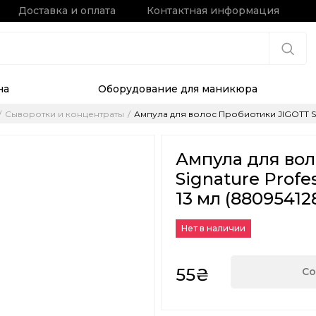
Доставка и оплата
Контактная информация
на
Оборудование для маникюра
Сыворотки и концентраты
Ампула для волос Пробиотики JIGOTT Signa
Ампула для во
Signature Profe
13 мл (88095412
Нет в наличии
55₴
Со