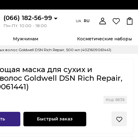
(066) 182-56-99
UA
RU
Пн–Пт: 10:00 - 18:00
Мужчинам
Косметические наборы
волос Goldwell DSN Rich Repair, 500 мл (4021609061441)
ющая маска для сухих и
олос Goldwell DSN Rich Repair,
9061441)
Код: 6836
ть
Быстрый заказ