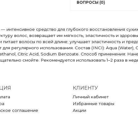
ВОПРОСЫ (0)
л — интенсивное средство для глубокого восстановления сухи
уру волос, возвращает им мягкость, эластичность и здоровы
 питает волосы по всей длине; улучшает эластичность и пред
я регулярного использования. Состав (INCI): Aqua (Water), Cet
noxyethanol, Citric Acid, Sodium Benzoate. Способ применения:
 тщательно смойте. Рекомендуется использовать 1–2 раза в не
ЦИЯ
КЛИЕНТУ
плата
Личный кабинет
ра
Избранные товары
ьское соглашение
Акции