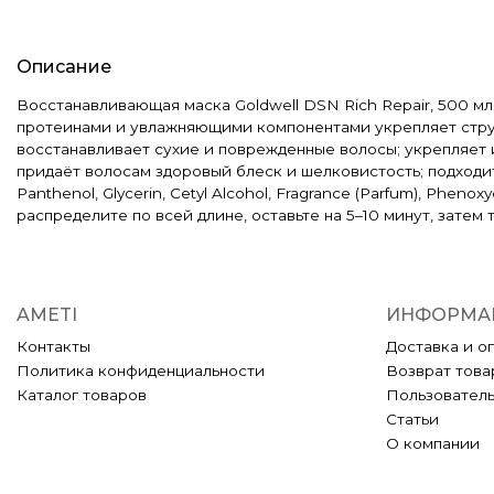
Описание
Восстанавливающая маска Goldwell DSN Rich Repair, 500 м
протеинами и увлажняющими компонентами укрепляет структ
восстанавливает сухие и поврежденные волосы; укрепляет и
придаёт волосам здоровый блеск и шелковистость; подходит дл
Panthenol, Glycerin, Cetyl Alcohol, Fragrance (Parfum), Phe
распределите по всей длине, оставьте на 5–10 минут, затем
AMETI
ИНФОРМА
Контакты
Доставка и о
Политика конфиденциальности
Возврат това
Каталог товаров
Пользовател
Статьи
О компании