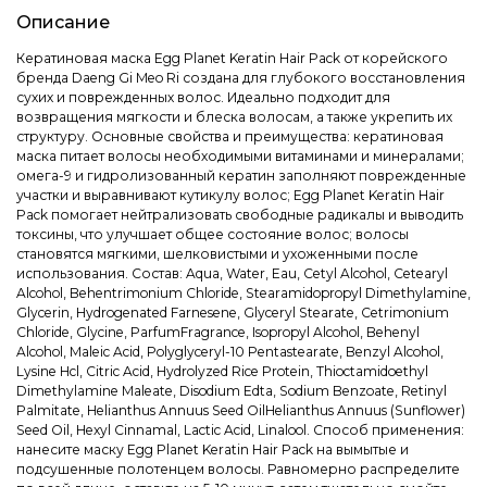
Описание
Кератиновая маска Egg Planet Keratin Hair Pack от корейского
бренда Daeng Gi Meo Ri создана для глубокого восстановления
сухих и поврежденных волос. Идеально подходит для
возвращения мягкости и блеска волосам, а также укрепить их
структуру. Основные свойства и преимущества: кератиновая
маска питает волосы необходимыми витаминами и минералами;
омега-9 и гидролизованный кератин заполняют поврежденные
участки и выравнивают кутикулу волос; Egg Planet Keratin Hair
Pack помогает нейтрализовать свободные радикалы и выводить
токсины, что улучшает общее состояние волос; волосы
становятся мягкими, шелковистыми и ухоженными после
использования. Состав: Aqua, Water, Eau, Cetyl Alcohol, Cetearyl
Alcohol, Behentrimonium Chloride, Stearamidopropyl Dimethylamine,
Glycerin, Hydrogenated Farnesene, Glyceryl Stearate, Cetrimonium
Chloride, Glycine, ParfumFragrance, Isopropyl Alcohol, Behenyl
Alcohol, Maleic Acid, Polyglyceryl-10 Pentastearate, Benzyl Alcohol,
Lysine Hcl, Citric Acid, Hydrolyzed Rice Protein, Thioctamidoethyl
Dimethylamine Maleate, Disodium Edta, Sodium Benzoate, Retinyl
Palmitate, Helianthus Annuus Seed OilHelianthus Annuus (Sunflower)
Seed Oil, Hexyl Cinnamal, Lactic Acid, Linalool. Способ применения:
нанесите маску Egg Planet Keratin Hair Pack на вымытые и
подсушенные полотенцем волосы. Равномерно распределите