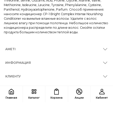
Threonine, Serine, Glutamic Acid, Proline, Glycine, Alanine, Valine,
Methionine, Isoleucine, Leucine, Tyrosine, Phenylalanine, Cysteine,
Panthenol, Hydroxyacetophenone, Parfum. Способ применения:
наносите кондиционер CP-1 Bright Complex Intense Nourishing
Conditioner на вымытые влажные волосы. Удалите с волос
лишнюю влагу при помощи полотенца. Небольшое количество
кондиционера распределите по длине волос. Смойте остатки
продукта большим количеством теплой воды.
AMETI
ИНФОРМАЦИЯ
КЛИЕНТУ
КОНТАКТЫ
Главная
Каталог
Корзина
Акции
Кабинет