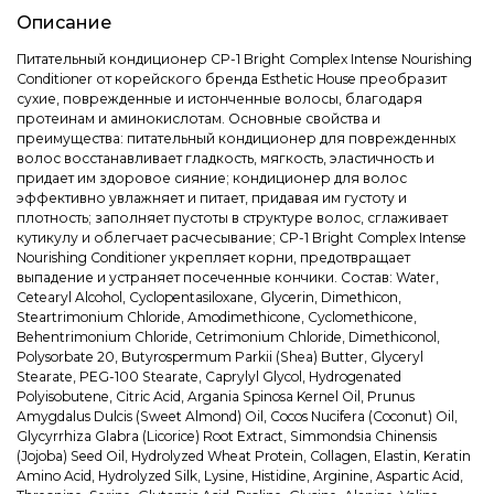
Описание
Питательный кондиционер CP-1 Bright Complex Intense Nourishing
Conditioner от корейского бренда Esthetic House преобразит
сухие, поврежденные и истонченные волосы, благодаря
протеинам и аминокислотам. Основные свойства и
преимущества: питательный кондиционер для поврежденных
волос восстанавливает гладкость, мягкость, эластичность и
придает им здоровое сияние; кондиционер для волос
эффективно увлажняет и питает, придавая им густоту и
плотность; заполняет пустоты в структуре волос, сглаживает
кутикулу и облегчает расчесывание; CP-1 Bright Complex Intense
Nourishing Conditioner укрепляет корни, предотвращает
выпадение и устраняет посеченные кончики. Состав: Water,
Cetearyl Alcohol, Cyclopentasiloxane, Glycerin, Dimethicon,
Steartrimonium Chloride, Amodimethicone, Cyclomethicone,
Behentrimonium Chloride, Cetrimonium Chloride, Dimethiconol,
Polysorbate 20, Butyrospermum Parkii (Shea) Butter, Glyceryl
Stearate, PEG-100 Stearate, Caprylyl Glycol, Hydrogenated
Polyisobutene, Citric Acid, Argania Spinosa Kernel Oil, Prunus
Amygdalus Dulcis (Sweet Almond) Oil, Cocos Nucifera (Coconut) Oil,
Glycyrrhiza Glabra (Licorice) Root Extract, Simmondsia Chinensis
(Jojoba) Seed Oil, Hydrolyzed Wheat Protein, Collagen, Elastin, Keratin
Amino Acid, Hydrolyzed Silk, Lysine, Histidine, Arginine, Aspartic Acid,