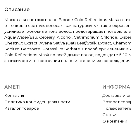
Описание
Маска для светлых волос Blonde Cold Reflections Mask от 
оттенков в светлых волосах, как натуральных, так и окраш
усиливает холодные тона волос; предотвращает потерю влаг
Aqua/Water/Eau, Cetearyl Alcohol, Cetrimonium Chloride, Distear
Chestnut Extract, Avena Sativa (Oat) Leaf/Stalk Extract, Chamomill
Sodium Benzoate, Potassium Sorbate. Способ применения: 
Cold Reflections Mask по всей длине волос, подождите 5-1
зависимости от состояния волос и степени их повреждения
AMETI
ИНФОРМА
Контакты
Доставка и о
Политика конфиденциальности
Возврат това
Каталог товаров
Пользовател
Статьи
О компании