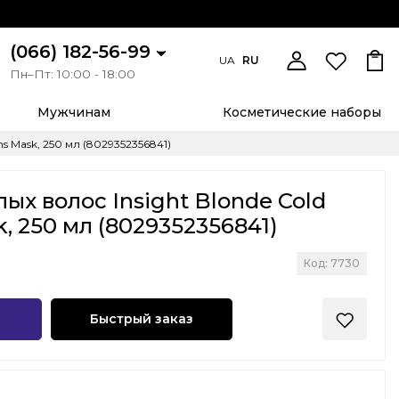
(066) 182-56-99
UA
RU
Пн–Пт: 10:00 - 18:00
Мужчинам
Косметические наборы
ns Mask, 250 мл (8029352356841)
ых волос Insight Blonde Cold
k, 250 мл (8029352356841)
Код: 7730
Быстрый заказ