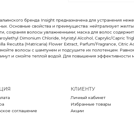
итальянского бренда Insight предназначена для устранения не
енных. Основные свойства и преимущества: нейтрализует желты
и, сохраняя волосы увлажненными; маска для волос содержит 
oylethyl Dimonium Chloride, Myristyl Alcohol, Caprylic/Capric Trigl
a Recutita (Matricaria) Flower Extract, Parfum/Fragrance, Citric Acid
вымойте волосы с шампунем и подсушите их полотенцем. Рав
0 минут и смойте теплой водой. Для повышения эффективности
.
ЦИЯ
КЛИЕНТУ
плата
Личный кабинет
ра
Избранные товары
ьское соглашение
Акции