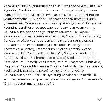
Увлажняющий кондиционер для вьющихся волос Anti-Frizz Hair
Hydrating Conditioner от итальянского бренда Insight устранит
пушистость волос и вернет им гладкость и силу. Кондиционер
усилит естественный блеск и сделает волосы послушными и
ухоженными. Основные свойства и преимущества: Anti-Frizz Hair
Hydrating Conditioner возвращает волосам гладкость и силу;
кондиционер для волос усиливает естественный блеск;
интенсивно питает и увлажняет волосы; Anti-Frizz Hair Hydrating
Conditioner облегчает расчесывание и устраняет тусклость;
придает волосам шелковистую гладкость и послушность.
Состав: Aqua (Water), Cetrimonium Chloride, Cetearyl Alcohol,
Myristyl Alcohol, Cannabis Sativa Seed Oil, Gossypium Herbaceum
(Cotton) Seed Oil, Theobroma Cacao (Cocoa) Seed Butter, Linum
Usitatissimum (Linseed) Seed Extract, Parfum (Fragrance), Citric Acid,
Magnesium Nitrate, Magnesium Chloride, Methylchloroisothiazolinone,
Methylisothiazolinone. Способ применения: нанесите
кондиционер Anti-Frizz Hair Hydrating Conditioner на влажные
волосы, равномерно распределив по всей длине. Оставьте на 5-
10 минут, затем тщательно смойте.
AMETI