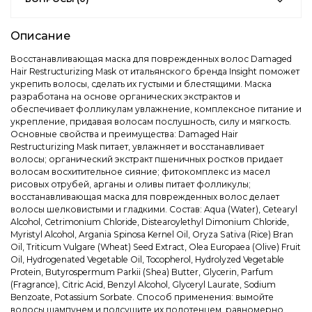
Описание
Восстанавливающая маска для поврежденных волос Damaged
Hair Restructurizing Mask от итальянского бренда Insight поможет
укрепить волосы, сделать их густыми и блестящими. Маска
разработана на основе органических экстрактов и
обеспечивает фолликулам увлажнение, комплексное питание и
укрепление, придавая волосам послушность, силу и мягкость.
Основные свойства и преимущества: Damaged Hair
Restructurizing Mask питает, увлажняет и восстанавливает
волосы; органический экстракт пшеничных ростков придает
волосам восхитительное сияние; фитокомплекс из масел
рисовых отрубей, арганы и оливы питает фолликулы;
восстанавливающая маска для поврежденных волос делает
волосы шелковистыми и гладкими. Состав: Aqua (Water), Cetearyl
Alcohol, Cetrimonium Chloride, Distearoylethyl Dimonium Chloride,
Myristyl Alcohol, Argania Spinosa Kernel Oil, Oryza Sativa (Rice) Bran
Oil, Triticum Vulgare (Wheat) Seed Extract, Olea Europaea (Olive) Fruit
Oil, Hydrogenated Vegetable Oil, Tocopherol, Hydrolyzed Vegetable
Protein, Butyrospermum Parkii (Shea) Butter, Glycerin, Parfum
(Fragrance), Citric Acid, Benzyl Alcohol, Glyceryl Laurate, Sodium
Benzoate, Potassium Sorbate. Способ применения: вымойте
волосы шампунем и подсушите их полотенцем, равномерно