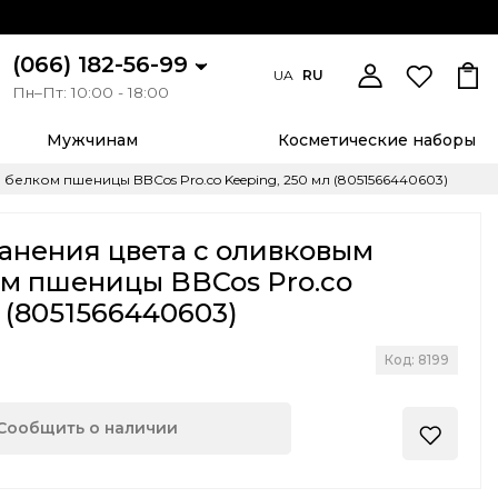
(066) 182-56-99
UA
RU
Пн–Пт: 10:00 - 18:00
Мужчинам
Косметические наборы
белком пшеницы BBCos Pro.co Keeping, 250 мл (8051566440603)
анения цвета с оливковым
ом пшеницы BBCos Pro.co
л (8051566440603)
Код: 8199
Сообщить о наличии