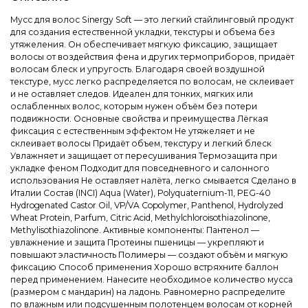
Мусс для волос Sinergy Soft — это легкий стайлинговый продукт
для создания естественной укладки, текстуры и объема без
утяжеления. Он обеспечивает мягкую фиксацию, защищает
волосы от воздействия фена и других термоприборов, придаёт
волосам блеск и упругость. Благодаря своей воздушной
текстуре, мусс легко распределяется по волосам, не склеивает
и не оставляет следов. Идеален для тонких, мягких или
ослабленных волос, которым нужен объём без потери
подвижности. Основные свойства и преимущества Лёгкая
фиксация с естественным эффектом Не утяжеляет и не
склеивает волосы Придаёт объем, текстуру и легкий блеск
Увлажняет и защищает от пересушивания Термозащита при
укладке феном Подходит для повседневного и салонного
использования Не оставляет налёта, легко смывается Сделано в
Италии Состав (INCI) Aqua (Water), Polyquaternium-11, PEG-40
Hydrogenated Castor Oil, VP/VA Copolymer, Panthenol, Hydrolyzed
Wheat Protein, Parfum, Citric Acid, Methylchloroisothiazolinone,
Methylisothiazolinone. Активные компоненты: Пантенол —
увлажнение и защита Протеины пшеницы — укрепляют и
повышают эластичность Полимеры — создают объём и мягкую
фиксацию Способ применения Хорошо встряхните баллон
перед применением. Нанесите необходимое количество мусса
(размером с мандарин) на ладонь. Равномерно распределите
по влажным или подсушенным полотенцем волосам от корней