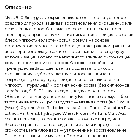
Описание
Мусс B.iO Sinergy для окрашенных волос — это натуральное
средство для ухода, защиты и восстановления окрашенных или
осветлённых волос. Он помогает сохранить насыщенность
цвета, предотвращает вымывание пигментов и придаёт локонам
блеск, мягкость и эластичность. Формула на основе
органических компонентов обогащена экстрактами граната и
алоэ вера, которые увлажняют, восстанавливают структуру
волоса и защищают его от негативного влияния окружающей
среды и термических факторов. Основные свойства и
преимущества Защищает цвет и продлевает стойкость
окрашивания Глубоко увлажняет и восстанавливает
поврежденную структуру Придаёт естественный блеск и
мягкость Натуральный и органический состав (без силиконов,
парабенов, SLS) Лёгкая текстура, не утяжеляет волосы
Обеспечивает мягкую термозащиту Веганская формула, без
тестов на животных Производство — Италия Состав (INCI) Aqua
(Water), Glycerin, Aloe Barbadensis Leaf Juice, Punica Granatum Fruit
Extract, Panthenol, Hydrolyzed Wheat Protein, Parfum, Citric Acid,
Sodium Benzoate, Potassium Sorbate. Ключевые ингредиенты:
Экстракт граната — антиоксидантная защита и продление
стойкости цвета Алоэ вера — увлажнение и восстановление
Пантенол — защита и мягкость Протеины пшеницы —