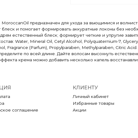
а MoroccanOil предназначен для ухода за вьющимися и волнис
т блеск и помогает формировать аккуратные локоны без необ
кудрям естественный блеск; формирует четкие и упругие завит
в: Water, Mineral Oil, Cetyl Alcohol, Polyquaternium-7, Glyceryl 
enol, Fragrance (Parfum), Propylparaben, Methylparaben, Citric
спределите по всей длине. Дайте волосам высохнуть естестве
эффекта крема можно добавить несколько капель восстанавли
ЦИЯ
КЛИЕНТУ
плата
Личный кабинет
ра
Избранные товары
ьское соглашение
Акции