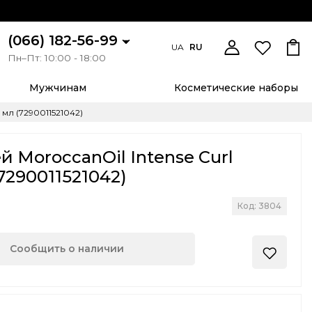
(066) 182-56-99
UA
RU
Пн–Пт: 10:00 - 18:00
Мужчинам
Косметические наборы
 мл (7290011521042)
й MoroccanOil Intense Curl
7290011521042)
Код: 3804
Сообщить о наличии