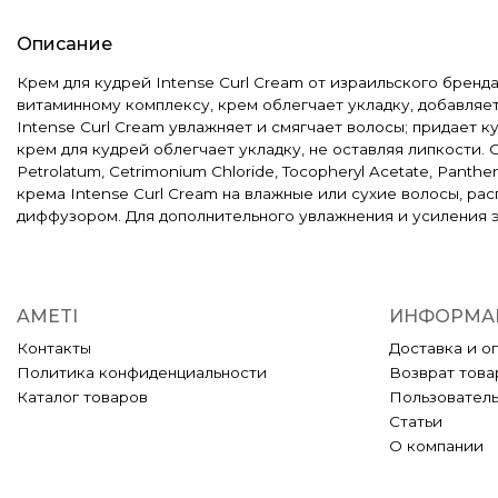
Описание
Крем для кудрей Intense Curl Cream от израильского бренд
витаминному комплексу, крем облегчает укладку, добавляе
Intense Curl Cream увлажняет и смягчает волосы; придает 
крем для кудрей облегчает укладку, не оставляя липкости. Соста
Petrolatum, Cetrimonium Chloride, Tocopheryl Acetate, Panth
крема Intense Curl Cream на влажные или сухие волосы, ра
диффузором. Для дополнительного увлажнения и усиления 
AMETI
ИНФОРМА
Контакты
Доставка и о
Политика конфиденциальности
Возврат това
Каталог товаров
Пользовател
Статьи
О компании