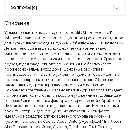
ВОПРОСЫ (0)
Описание
Увлажняющая пенка для сухих волос Milk Shake Moisture Plus
Whipped Cream, 200 мл — инновационное средство, созданное
для интенсивного ухода за сухими и обезвоженными волосами.
Легкая текстура в виде воздушной пенки моментально
распределяется по прядям, насыщает влагой и питательными
веществами, не утяжеляя их и не оставляя липкости. Средство
подходит для ежедневного применения и обеспечивает
профессиональный уход дома. Основные свойства и
преимущества: Мгновенно увлажняет сухие и поврежденные
волосы, возвращая им мягкость и эластичность. Облегчает
расчесывание, предотвращая ломкость и спутывание.
Сохраняет естественный баланс влаги внутри волоса. Придает
локонам шелковистость, гладкость и ухоженный вид. Защищает
от воздействия внешних факторов и термической обработки.
Не утяжеляет волосы и не делает их жирными. Имеет нежный
аромат, который дарит ощущение свежести и комфорта.
Идеальное средство для ежедневного ухода за сухими и
тусклыми волосами. Состав: Aqua (Water), Hydrolyzed Milk Protein,
Aloe Barbadensis Leaf Juice, Glycerin, Panthenol, Fruit Extracts,