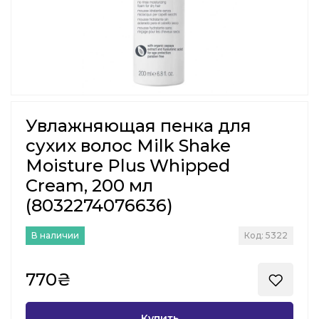
Увлажняющая пенка для
сухих волос Milk Shake
Moisture Plus Whipped
Cream, 200 мл
(8032274076636)
В наличии
Код: 5322
770₴
Купить