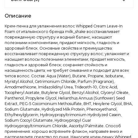
Описание
Крем-пенка для увлажнения волос Whipped Cream Leave-In
Foam от итальянского бренда milk_shake восстанавливает
поврежденную структуру и водный баланс, насыщают
полезными компонентами, придают мягкость, гладкость и
здоровый блеск. Основные свойства и преимущества:
восстанавливает поврежденную структуру волос; увлажняет и
насыщает волосы полезными элементами; придает мягкость,
гладкость и здоровый блеск; сохраняет стойкость и
насыщенность цвета; не требует смывания и подходит для всех
типов волос. Состав: Aqua (Water), Butane, Propane, Isobutane,
Myristyl Alcohol, Cetrimonium Chloride, Parfum (Fragrance),
Amodimethicone, Imidazolidinyl Urea, Trideceth-10, Citric Acid,
Tocopheryl Acetate, Butylene Glycol, Benzyl Alcohol, Glyceryl Oleate,
Panthenol, Propylene Glycol, Helianthus Annuus (Sunflower) Seed
Extract, PEG-5 Cocomonium Methosulfate, BHT, Hexylene Glycol, BHA,
Sodium Glutamate, Hydrolyzed Milk Protein, Phenoxyethanol,
Ethylhexylglycerin, Hydroxypropyltrimonium Hydrolyzed Casein,
Sodium Cocoyl Glutamate, Hydroxypropyl Guar
Hydroxypropyltrimonium Chloride, Ascorbyl Palmitate. Способ
применения: хорошо встряхните флакон, направьте вниз и
распределите средство по руке. Наносите крем-пенку Whipped