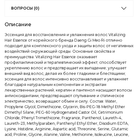
ВОПРОСЫ (0)
Описание
Эссенция для восстановления и увлажнения волос Vitalizing
Hair Essence от корейского бренда Daeng Gi Meo Ri отлично
подходит для комплексного ухода и защиты волос от негативных
воздействий окружающей среды. Основные свойства и
преимущества: Vitalizing Hair Essence оказывает
профилактический и терапевтический эффект; способствует
укреплению волос и предотвращает их выпадение; улучшает
внешний вид волос, делая их более гладкими и блестящими;
эссенция для волос интенсивно восстанавливает и увлажняет
благодаря натуральным компонентам и экстрактам
лекарственных растений; кератин и пантенол насыщают волосы
антиоксидантами, предотвращают спутывание и статическое
электричество, возвращают объем и силу. Состав: Water,
Propylene Glycol, Dimethicone, Glycerin, Bis-PEG-18 Methyl Ether
Dimethyl Silane, PEG-60 Hydrogenated Castor Oil, Cetrimonium
Chloride, Phenyl Trimethicone, Fragrance, Panthenol, Laureth-4,
Laureth-23, Methylparaben, Panthenyl Ethyl Ether, Disodium EDTA,
Lysine, Histidine, Arginine, Aspartic acid, Threonine, Serine, Glutamic
acid, Proline, Glycine, Alanine, Valine, Methionine, Isoleucine, Leucine,