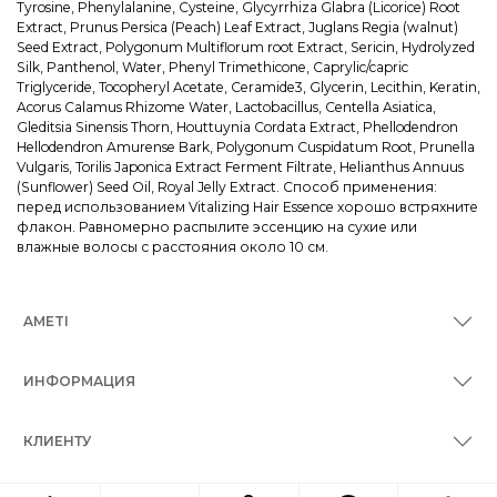
Tyrosine, Phenylalanine, Cysteine, Glycyrrhiza Glabra (Licorice) Root
Extract, Prunus Persica (Peach) Leaf Extract, Juglans Regia (walnut)
Seed Extract, Polygonum Multiflorum root Extract, Sericin, Hydrolyzed
Silk, Panthenol, Water, Phenyl Trimethicone, Caprylic/capric
Triglyceride, Tocopheryl Acetate, Ceramide3, Glycerin, Lecithin, Keratin,
Acorus Calamus Rhizome Water, Lactobacillus, Centella Asiatica,
Gleditsia Sinensis Thorn, Houttuynia Cordata Extract, Phellodendron
Hellodendron Amurense Bark, Polygonum Cuspidatum Root, Prunella
Vulgaris, Torilis Japonica Extract Ferment Filtrate, Helianthus Annuus
(Sunflower) Seed Oil, Royal Jelly Extract. Способ применения:
перед использованием Vitalizing Hair Essence хорошо встряхните
флакон. Равномерно распылите эссенцию на сухие или
влажные волосы с расстояния около 10 см.
AMETI
ИНФОРМАЦИЯ
КЛИЕНТУ