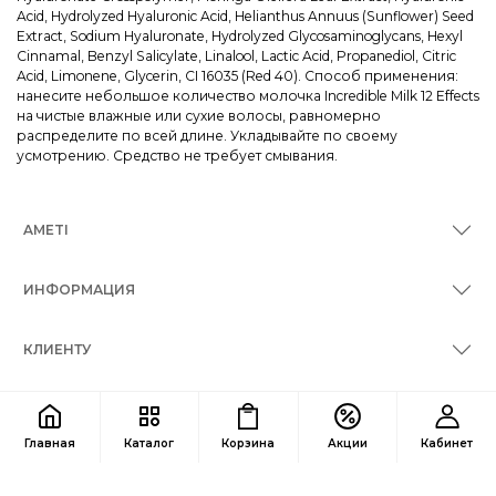
Acid, Hydrolyzed Hyaluronic Acid, Helianthus Annuus (Sunflower) Seed
Extract, Sodium Hyaluronate, Hydrolyzed Glycosaminoglycans, Hexyl
Cinnamal, Benzyl Salicylate, Linalool, Lactic Acid, Propanediol, Citric
Acid, Limonene, Glycerin, CI 16035 (Red 40). Способ применения:
нанесите небольшое количество молочка Incredible Milk 12 Effects
на чистые влажные или сухие волосы, равномерно
распределите по всей длине. Укладывайте по своему
усмотрению. Средство не требует смывания.
AMETI
ИНФОРМАЦИЯ
КЛИЕНТУ
КОНТАКТЫ
Главная
Каталог
Корзина
Акции
Кабинет