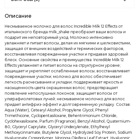
Описание
Несмываемое молочко для волос Incredible Milk 12 Effects от
итальянского бренда milk_shake преобразит ваши волосы и
подарит им неповторимый уход. Молочко интенсивно
увлажняет и питает волосы, делая их мягкими и шелковистыми,
защищая от внешних воздействий и термических факторов,
восстанавливая поврежденные участки и придавая здоровый
блеск. Основные свойства и преимущества: Incredible Milk 12
Effects увлажняет и питает волосы на структурном уровне;
защищает и укрепляет ослабленные волосы; восстанавливает
поврежденные участки; молочко для волос обеспечивает
легкость расчесывания и укладки; поддерживает яркость и
насыщенность цвета окрашенных волос; предотвращает
появление непослушных локонов; защищает волосы от
ультрафиолетовых лучей; несмываемое молочко для волос
придает антифриз-эффект и долговременную укладку. Состав:
Aqua (Water), Cetearyl Alcohol, Propylene Glycol, Phenyl
Trimethicone, Cyclopentasiloxane, Behentrimonium Chloride,
Cyclohexasiloxane, Parfum (Fragrance), Benzyl Alcohol, Quaternium-
80, Glyceryl Caprylate, Glyceryl Undecylenate, Ethylhexyl
Methoxycinnamate, Butylene Glycol, Hydrolyzed Soy Protein, Sodium
Hyaluronate Crosspolymer, Moringa Oleifera Leaf Extract, Hyaluronic