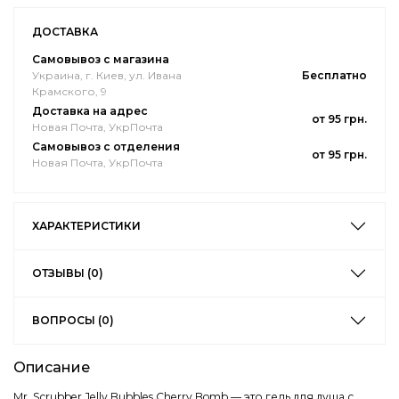
ДОСТАВКА
Самовывоз с магазина
Украина, г. Киев, ул. Ивана
Бесплатно
Крамского, 9
Доставка на адрес
от 95 грн.
Новая Почта, УкрПочта
Самовывоз с отделения
от 95 грн.
Новая Почта, УкрПочта
ХАРАКТЕРИСТИКИ
ОТЗЫВЫ (0)
ВОПРОСЫ (0)
Описание
Mr. Scrubber Jelly Bubbles Cherry Bomb — это гель для душа с