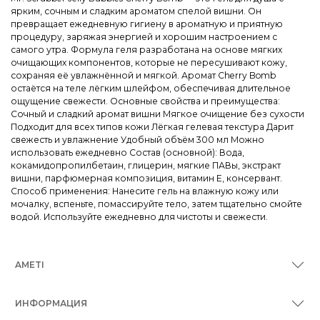
ярким, сочным и сладким ароматом спелой вишни. Он
превращает ежедневную гигиену в ароматную и приятную
процедуру, заряжая энергией и хорошим настроением с
самого утра. Формула геля разработана на основе мягких
очищающих компонентов, которые не пересушивают кожу,
сохраняя её увлажнённой и мягкой. Аромат Cherry Bomb
остаётся на теле лёгким шлейфом, обеспечивая длительное
ощущение свежести. Основные свойства и преимущества:
Сочный и сладкий аромат вишни Мягкое очищение без сухости
Подходит для всех типов кожи Лёгкая гелевая текстура Дарит
свежесть и увлажнение Удобный объём 300 мл Можно
использовать ежедневно Состав (основной): Вода,
кокамидопропилбетаин, глицерин, мягкие ПАВы, экстракт
вишни, парфюмерная композиция, витамин E, консервант.
Способ применения: Нанесите гель на влажную кожу или
мочалку, вспеньте, помассируйте тело, затем тщательно смойте
водой. Используйте ежедневно для чистоты и свежести.
AMETI
ИНФОРМАЦИЯ