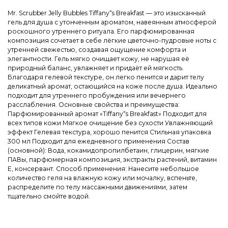
Mr. Scrubber Jelly Bubbles Tiffany“s Breakfast — это изысканный
гель для душа с утонченным ароматом, навеянным атмосферой
роскошного утреннего ритуала. Его парфюмированная
композиция сочетает в себе лёгкие цветочно-пудровые ноты с
утренней свежестью, создавая ощущение комфорта и
элегантности. Гель мягко очищает кожу, не нарушая её
природный баланс, увлажняет и придаёт ей мягкость.
Благодаря гелевой текстуре, он легко пенится и дарит телу
деликатный аромат, остающийся на коже после душа. Идеально
подходит для утреннего пробуждения или вечернего
расслабления. Основные свойства и преимущества:
Парфюмированный аромат «Tiffany“s Breakfast» Подходит для
всех типов кожи Мягкое очищение без сухости Увлажняющий
эффект Гелевая текстура, хорошо пенится Стильная упаковка
300 мл Подходит для ежедневного применения Состав
(основной): Вода, кокамидопропилбетаин, глицерин, мягкие
ПАВы, парфюмерная композиция, экстракты растений, витамин
E, консервант. Способ применения: Нанесите небольшое
количество геля на влажную кожу или мочалку, вспеньте,
распределите по телу массажными движениями, затем
тщательно смойте водой.