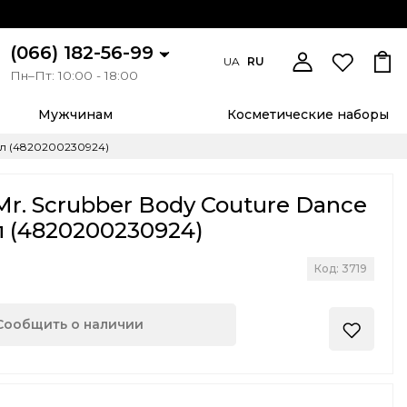
(066) 182-56-99
UA
RU
Пн–Пт: 10:00 - 18:00
Мужчинам
Косметические наборы
 мл (4820200230924)
Mr. Scrubber Body Couture Dance
л (4820200230924)
Код: 3719
Сообщить о наличии