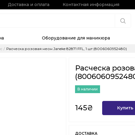
Доставка и оплата
Контактная информация
на
Оборудование для маникюра
с
Расческа розовая неон Janeke 82871 FFL, 1 шт (8006060952480)
Расческа розова
(800606095248
В наличии
145₴
Купить
ДОСТАВКА