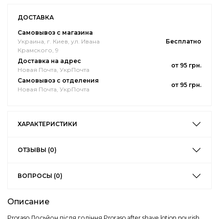
ДОСТАВКА
Самовывоз с магазина
Украина, г. Киев, ул. Ивана
Бесплатно
Крамского, 9
Доставка на адрес
от 95 грн.
Новая Почта, УкрПочта
Самовывоз с отделения
от 95 грн.
Новая Почта, УкрПочта
ХАРАКТЕРИСТИКИ
ОТЗЫВЫ (0)
ВОПРОСЫ (0)
Описание
Proraso Лосьйон після гоління Proraso after shave lotion nourish,