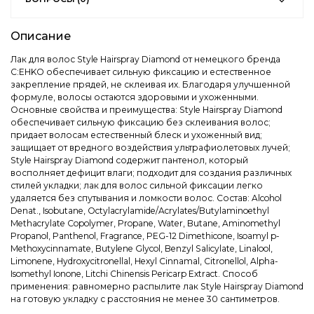
Описание
Лак для волос Style Hairspray Diamond от немецкого бренда
C:EHKO обеспечивает сильную фиксацию и естественное
закрепление прядей, не склеивая их. Благодаря улучшенной
формуле, волосы остаются здоровыми и ухоженными.
Основные свойства и преимущества: Style Hairspray Diamond
обеспечивает сильную фиксацию без склеивания волос;
придает волосам естественный блеск и ухоженный вид;
защищает от вредного воздействия ультрафиолетовых лучей;
Style Hairspray Diamond содержит пантенол, который
восполняет дефицит влаги; подходит для создания различных
стилей укладки; лак для волос сильной фиксации легко
удаляется без спутывания и ломкости волос. Состав: Alcohol
Denat., Isobutane, Octylacrylamide/Acrylates/Butylaminoethyl
Methacrylate Copolymer, Propane, Water, Butane, Aminomethyl
Propanol, Panthenol, Fragrance, PEG-12 Dimethicone, Isoamyl p-
Methoxycinnamate, Butylene Glycol, Benzyl Salicylate, Linalool,
Limonene, Hydroxycitronellal, Hexyl Cinnamal, Citronellol, Alpha-
Isomethyl Ionone, Litchi Chinensis Pericarp Extract. Способ
применения: равномерно распылите лак Style Hairspray Diamond
на готовую укладку с расстояния не менее 30 сантиметров.