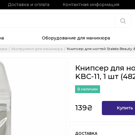
Доставка и оплата
Контактная информация
на
Оборудование для маникюра
кюра
Инструмент для маникюра
Книпсер для ногтей Staleks Beauty & 
Книпсер для ног
KBC-11, 1 шт (4
В наличии
139₴
Купить
ДОСТАВКА