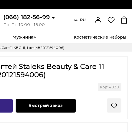
(066) 182-56-99
UA
RU
Пн–Пт: 10:00 - 18:00
Мужчинам
Косметические наборы
Care 11 KBC-11, 1 шт (4820121594006)
тей Staleks Beauty & Care 11
820121594006)
Код: 4030
Быстрый заказ