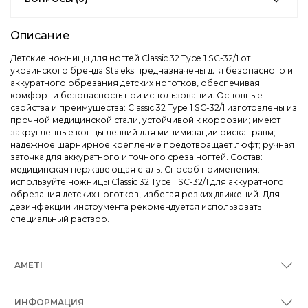
Описание
Детские ножницы для ногтей Classic 32 Type 1 SC-32/1 от
украинского бренда Staleks предназначены для безопасного и
аккуратного обрезания детских ноготков, обеспечивая
комфорт и безопасность при использовании. Основные
свойства и преимущества: Classic 32 Type 1 SC-32/1 изготовлены из
прочной медицинской стали, устойчивой к коррозии; имеют
закругленные концы лезвий для минимизации риска травм;
надежное шарнирное крепление предотвращает люфт; ручная
заточка для аккуратного и точного среза ногтей. Состав:
медицинская нержавеющая сталь. Способ применения:
используйте ножницы Classic 32 Type 1 SC-32/1 для аккуратного
обрезания детских ноготков, избегая резких движений. Для
дезинфекции инструмента рекомендуется использовать
специальный раствор.
AMETI
ИНФОРМАЦИЯ