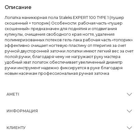
Описание
Лопатка маникюрная пола Staleks EXPERT 100 TYPE 1 (пушер
скошенный + топорик) Особености: рабочая часть «пушер
скошенный» предназначен для поднятия и отодвигания
кутикулы, очищения свободного края ногтя, удаления
полимеризованных потеков гель-лака рабочая часть «топорик»
эффективно очищает ногтевую пластину от птеригия за счет
ручной двусторонней заточки лопатки имеют легкий вес за счет
полой ручки, благодаря чему не нагружают руку мастера
удобный хват лопаток обеспечивает увеличенный диаметр
ручки инструмент надежно фиксируется в руке благодаря
новым насечкам профессиональная ручная заточка
AMETI
ИНФОРМАЦИЯ
КЛИЕНТУ