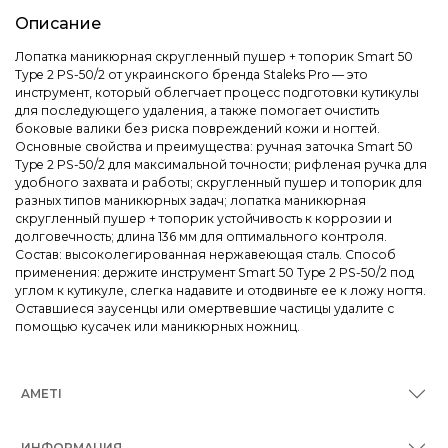
Описание
Лопатка маникюрная скругленный пушер + топорик Smart 50
Type 2 PS-50/2 от украинского бренда Staleks Pro — это
инструмент, который облегчает процесс подготовки кутикулы
для последующего удаления, а также помогает очистить
боковые валики без риска повреждений кожи и ногтей.
Основные свойства и преимущества: ручная заточка Smart 50
Type 2 PS-50/2 для максимальной точности; рифленая ручка для
удобного захвата и работы; скругленный пушер и топорик для
разных типов маникюрных задач; лопатка маникюрная
скругленный пушер + топорик устойчивость к коррозии и
долговечность; длина 136 мм для оптимального контроля.
Состав: высоколегированная нержавеющая сталь. Способ
применения: держите инструмент Smart 50 Type 2 PS-50/2 под
углом к кутикуле, слегка надавите и отодвиньте ее к ложу ногтя.
Оставшиеся заусенцы или омертвевшие частицы удалите с
помощью кусачек или маникюрных ножниц.
AMETI
ИНФОРМАЦИЯ