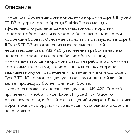
Описание
Пинцет для бровей широкие скошенные кромки Expert 11 Type 3
ТЕ-11/3 от украинского бренда Staleks Pro создан для
эффективного удаления даже самых тонких и коротких
волосков, обеспечивая комфорт и безопасность во время
коррекции бровей. Основные свойства и преимущества: Expert
11 Type 3 ТЕ-11/3 изготовлен из высококачественной
нержавеющей стали AISI 420; увеличенная рабочая часть для
целостного захвата волосков без их обламывания;
минимальная толщина кромок позволяет работать с тонкими и
короткими волосками; полированная внешняя сторона
защищает кожу от повреждений; плавный и мягкий ход Expert 11
Type 3 ТЕ-11/3 предотвращает усталость руки; цветной дизайн
делает процедуру более приятной. Состав:
высоколегированная нержавеющая сталь AISI 420. Способ
применения: чтобы пинцет Expert 11 Type 3 ТЕ-11/3 долго
оставался острым, избегайте его падений и ударов. Для заточки
обратитесь к мастеру, так как в домашних условиях это сделать
невозможно.
AMETI