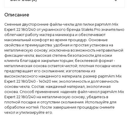
Описание
Сменные двусторонние файлы-чехлы для пилки papmAm Mix
Expert 22 180/240 от украинского бренда Staleks Pro значительно
облегчают работу мастера маникюра и обеспечивают
максимальный комфорт во время процедур. Основные
свойства и преимущества: удобная и простая установка на
металлическую основу; исключена возможность неправильной
фиксации чехла; высокая степень безопасности для кожи
клиента благодаря закрытым торцам; бесклеевой формат -
металлическая основа остается чистой; плотная посадка чехла
предотвращает его скольжение; изготовлены из
высококлассного наждачного материала; размер papmAm Mix
Expert 22 180/240 - 140х20 мм; экологичность и долговечность
основы чехла. Состав: наждачный материал, экологичная
основа. Способ применения: наденьте файл-чехол papmAm Mix
Expert 22 180/240 на металлическую основу, убедитесь в
плотной посадке и отсутствии скольжения. Используйте для
обработки ногтей. После завершения процедуры снимите
чехол и утилизируйте его.