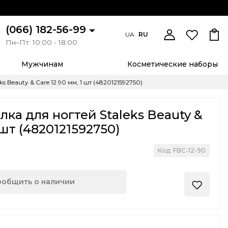
(066) 182-56-99
UA
RU
Пн–Пт: 10:00 - 18:00
Мужчинам
Косметические наборы
 Beauty & Care 12 90 мм, 1 шт (4820121592750)
ка для ногтей Staleks Beauty &
 шт (4820121592750)
Код: FBC-12-90
ообщить о наличии