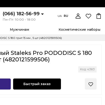
(066) 182-56-99
UA
RU
Пн–Пт: 10:00 - 18:00
Мужчинам
Косметические наборы
C S 180 грит 15 мм , 5 шт (4820121599506)
й Staleks Pro PODODISC S 180
шт (4820121599506)
Код: 4383
Быстрый заказ