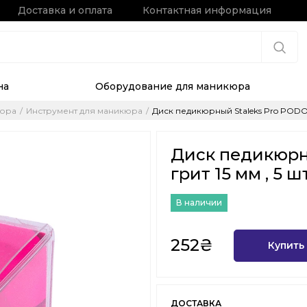
Доставка и оплата
Контактная информация
на
Оборудование для маникюра
кюра
Инструмент для маникюра
Диск педикюрный Staleks Pro PODODIS
Диск педикюрны
грит 15 мм , 5 
В наличии
252₴
Купить
ДОСТАВКА