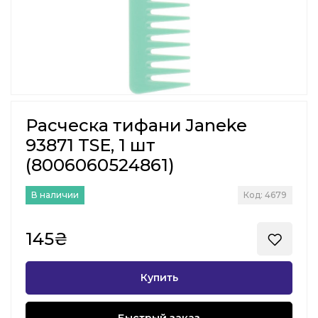
Расческа тифани Janeke
93871 TSE, 1 шт
(8006060524861)
В наличии
Код: 4679
145₴
Купить