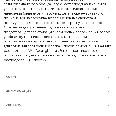
великобританского бренда Tangle Teezer предназначена для
ухода за влажными и ломкими волосами, идеально подходит для
нанесения бальзамов и масок в душе, а также ежедневного
применения на всех типах волос. Основные свойства и
преимущества бережно расчесывает и распутывает волосы
благодаря двухуровневым удлиненным зубчикам;
предотвращает электризацию, ломкость и повреждения волос;
удобная ручка снижает риск выскальзывания при
использовании в душе; может использоваться на сухих волосах
для придания гладкости и блеска. Способ применения: начните
расчесывание Wet Detangler Lilac Sorbet с кончиков волос,
постепенно поднимаясь к центру головы для равномерного
распределения нагрузки.
AMETI
ИНФОРМАЦИЯ
КЛИЕНТУ