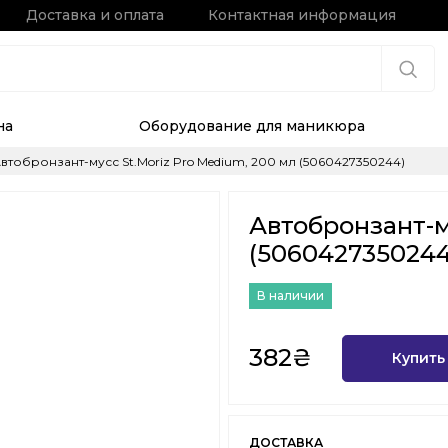
Доставка и оплата
Контактная информация
на
Оборудование для маникюра
втобронзант-мусс St.Moriz Pro Medium, 200 мл (5060427350244)
Автобронзант-м
(5060427350244
В наличии
382₴
Купить
ДОСТАВКА